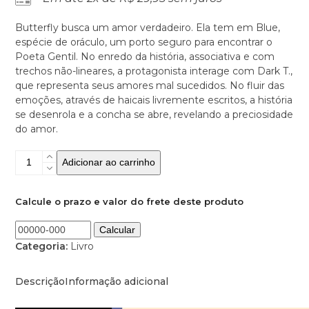
Butterfly busca um amor verdadeiro. Ela tem em Blue,
espécie de oráculo, um porto seguro para encontrar o
Poeta Gentil. No enredo da história, associativa e com
trechos não-lineares, a protagonista interage com Dark T.,
que representa seus amores mal sucedidos. No fluir das
emoções, através de haicais livremente escritos, a história
se desenrola e a concha se abre, revelando a preciosidade
do amor.
Livro
Adicionar ao carrinho
Físico
com
Trilha
Calcule o prazo e valor do frete deste produto
Sonora
-
Nácar
Categoria:
Livro
Madrigais
quantidade
Descrição
Informação adicional