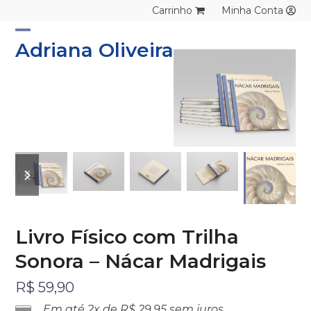
Skip
Carrinho
Minha Conta
to
content
Open
Close
Adriana Oliveira
mobile
mobile
menu
menu
previous
next
slide
slide
Livro Físico com Trilha
Sonora – Nácar Madrigais
R$
59,90
Em até 2x de
R$
29,95
sem juros