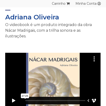
Skip
Carrinho
Minha Conta
to
content
Open
Close
Adriana Oliveira
mobile
mobile
O videobook é um produto integrado da obra
menu
menu
Nácar Madrigais, com a trilha sonora e as
ilustrações.