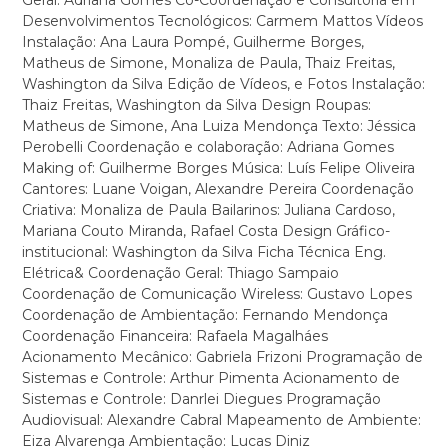
Geral: Adriana Gomes Co-Coordenação e Consultoria em
Desenvolvimentos Tecnológicos: Carmem Mattos Vídeos
Instalação: Ana Laura Pompé, Guilherme Borges,
Matheus de Simone, Monaliza de Paula, Thaiz Freitas,
Washington da Silva Edição de Vídeos, e Fotos Instalação:
Thaiz Freitas, Washington da Silva Design Roupas:
Matheus de Simone, Ana Luiza Mendonça Texto: Jéssica
Perobelli Coordenação e colaboração: Adriana Gomes
Making of: Guilherme Borges Música: Luís Felipe Oliveira
Cantores: Luane Voigan, Alexandre Pereira Coordenação
Criativa: Monaliza de Paula Bailarinos: Juliana Cardoso,
Mariana Couto Miranda, Rafael Costa Design Gráfico-
institucional: Washington da Silva Ficha Técnica Eng.
Elétrica& Coordenação Geral: Thiago Sampaio
Coordenação de Comunicação Wireless: Gustavo Lopes
Coordenação de Ambientação: Fernando Mendonça
Coordenação Financeira: Rafaela Magalháes
Acionamento Mecânico: Gabriela Frizoni Programação de
Sistemas e Controle: Arthur Pimenta Acionamento de
Sistemas e Controle: Danrlei Diegues Programação
Audiovisual: Alexandre Cabral Mapeamento de Ambiente:
Eiza Alvarenga Ambientação: Lucas Diniz