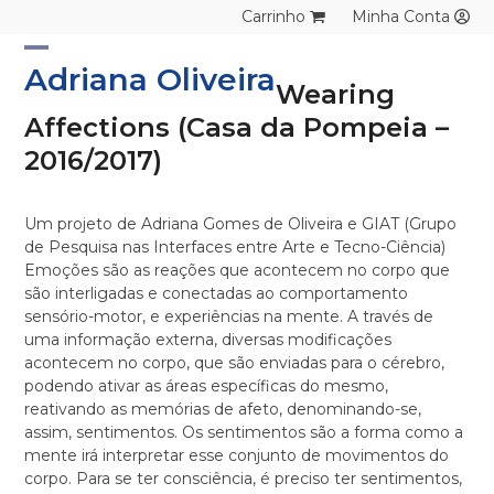
Skip
Carrinho
Minha Conta
to
content
Open
Close
Adriana Oliveira
Wearing
mobile
mobile
Affections (Casa da Pompeia –
menu
menu
2016/2017)
Um projeto de Adriana Gomes de Oliveira e GIAT (Grupo
de Pesquisa nas Interfaces entre Arte e Tecno-Ciência)
Emoções são as reações que acontecem no corpo que
são interligadas e conectadas ao comportamento
sensório-motor, e experiências na mente. A través de
uma informação externa, diversas modificações
acontecem no corpo, que são enviadas para o cérebro,
podendo ativar as áreas específicas do mesmo,
reativando as memórias de afeto, denominando-se,
assim, sentimentos. Os sentimentos são a forma como a
mente irá interpretar esse conjunto de movimentos do
corpo. Para se ter consciência, é preciso ter sentimentos,