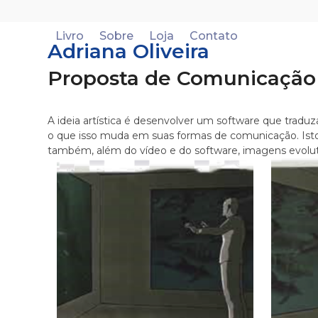
Skip
to
Livro
Sobre
Loja
Contato
content
Adriana Oliveira
Proposta de Comunicação a
A ideia artística é desenvolver um software que trad
o que isso muda em suas formas de comunicação. Isto 
também, além do vídeo e do software, imagens evolut