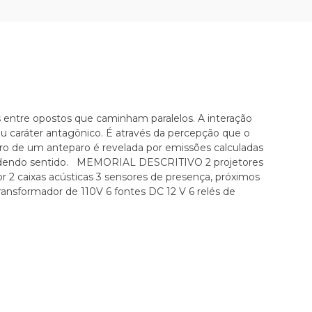
s entre opostos que caminham paralelos. A interação
eu caráter antagônico. É através da percepção que o
tro de um anteparo é revelada por emissões calculadas
condendo sentido. MEMORIAL DESCRITIVO 2 projetores
or 2 caixas acústicas 3 sensores de presença, próximos
 transformador de 110V 6 fontes DC 12 V 6 relés de