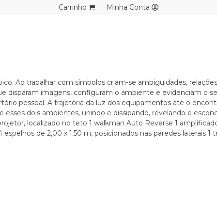
Carrinho
Minha Conta
pico. Ao trabalhar com símbolos criam-se ambiguidades, relaçõe
, que disparam imagens, configuram o ambiente e evidenciam o s
ório pessoal. A trajetória da luz dos equipamentos até o encon
e esses dois ambientes, unindo e dissipando, revelando e es
oprojetor, localizado no teto 1 walkman Auto Reverse 1 amplificad
g 4 espelhos de 2,00 x 1,50 m, posicionados nas paredes laterais 1