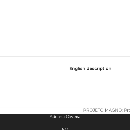
English description
PROJETO MAGNO: Proje
next
Adriana Oliveira
post:
NEF