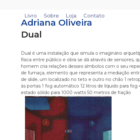
Skip
to
Livro
Sobre
Loja
Contato
content
Adriana Oliveira
Dual
Dual é uma instalação que simula o imaginário arquetí
física entre público e obra se dá através de sensores
homem cria relações desses símbolos com o seu repert
de fumaça, elemento que representa a mediação entr
de slide, um localizado no teto e outro no chão 1 retr
às portas 1 fog automático 12 litros de líquido para fo
estado sólido para 1000 watts 50 metros de fiação